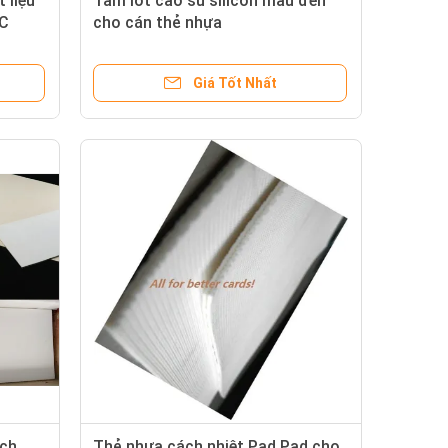
 liệu
Tấm lót cao su silicon màu đen
VC
cho cán thẻ nhựa
Giá Tốt Nhất
ách
Thẻ nhựa cách nhiệt Pad Pad cho