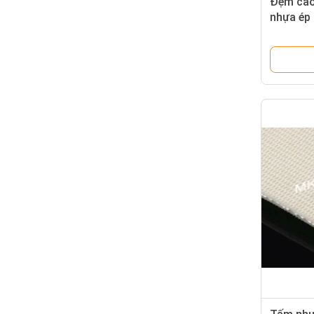
Đệm cao 
nhựa ép