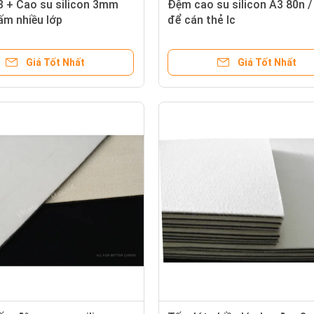
3 + Cao su silicon 3mm
Đệm cao su silicon A3 80n 
ấm nhiều lớp
để cán thẻ Ic
Giá Tốt Nhất
Giá Tốt Nhất