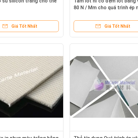
su silicon trắng cho thẻ
Tấm lót nỉ có đệm lót bằng v
80 N / Mm cho quá trình ép
Giá Tốt Nhất
Giá Tốt Nhất