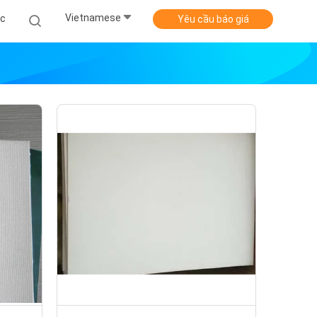
Vietnamese
ức
Yêu cầu báo giá