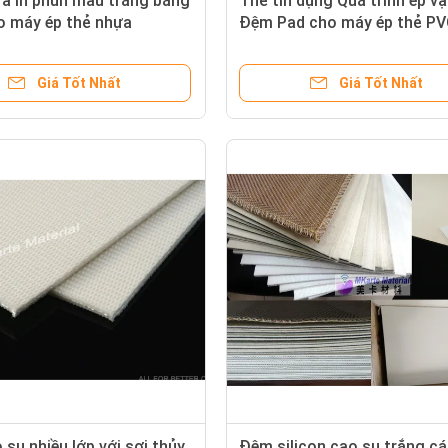
a in phun màu trắng bằng
Thẻ tín dụng Quá trình ép vật
o máy ép thẻ nhựa
Đệm Pad cho máy ép thẻ P
Giá Tốt Nhất
Giá Tốt Nhất
su nhiều lớp với sợi thủy
Đệm silicon cao su trắng c