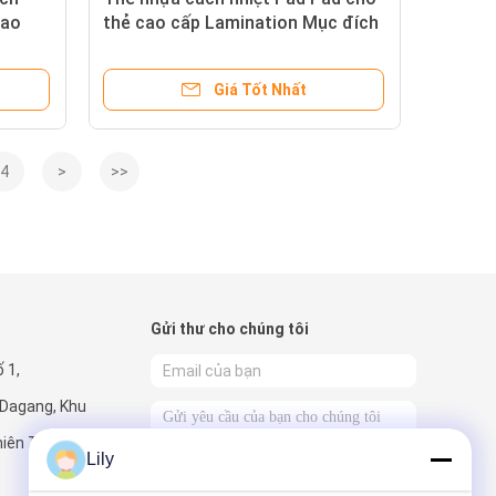
cao
thẻ cao cấp Lamination Mục đích
Giá Tốt Nhất
4
>
>>
Gửi thư cho chúng tôi
 1,
 Dagang, Khu
hiên Tân, Trung
Lily