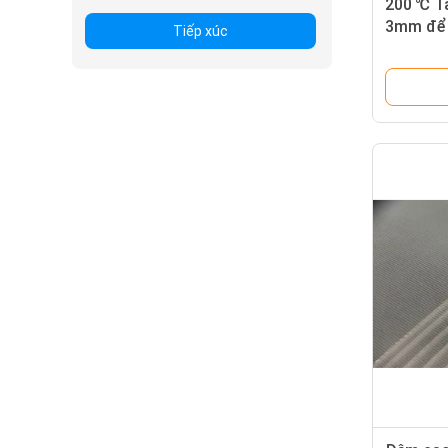
200 ℃ T
3mm để 
Tiếp xúc