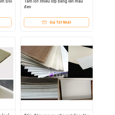
3mm Đối
Tấm lót nhiều lớp bằng len màu
đen
Giá Tốt Nhất