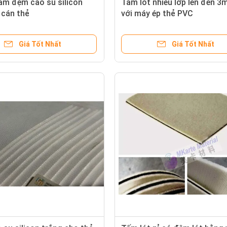
ấm đệm cao su silicon
Tấm lót nhiều lớp len đen 
cán thẻ
với máy ép thẻ PVC
Giá Tốt Nhất
Giá Tốt Nhất