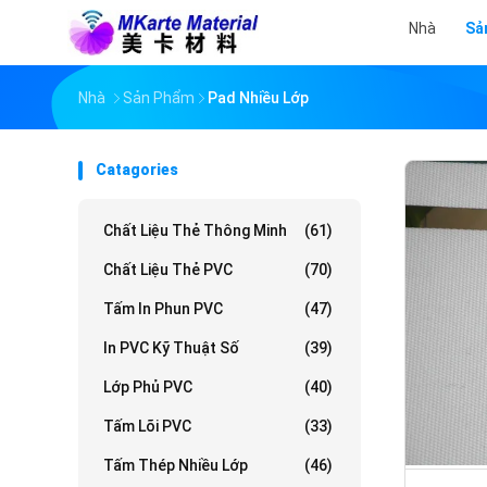
Nhà
Sả
Nhà
Sản Phẩm
Pad Nhiều Lớp
Catagories
Chất Liệu Thẻ Thông Minh
(61)
Chất Liệu Thẻ PVC
(70)
Tấm In Phun PVC
(47)
In PVC Kỹ Thuật Số
(39)
Lớp Phủ PVC
(40)
Tấm Lõi PVC
(33)
Tấm Thép Nhiều Lớp
(46)