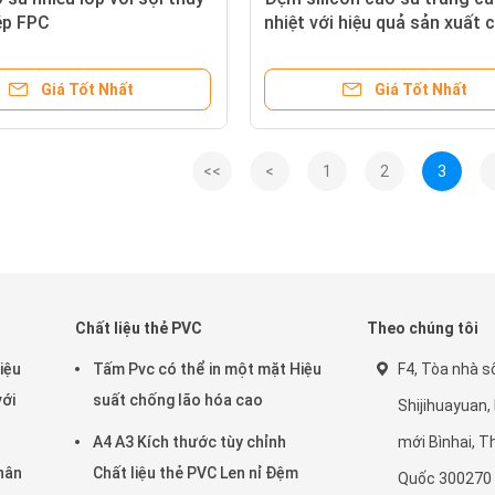
ép FPC
nhiệt với hiệu quả sản xuất 
Giá Tốt Nhất
Giá Tốt Nhất
<<
<
1
2
3
Chất liệu thẻ PVC
Theo chúng tôi
iệu
Tấm Pvc có thể in một mặt Hiệu
F4, Tòa nhà số
với
suất chống lão hóa cao
Shijihuayuan,
A4 A3 Kích thước tùy chỉnh
mới Bìnhai, T
hân
Chất liệu thẻ PVC Len nỉ Đệm
Quốc 300270