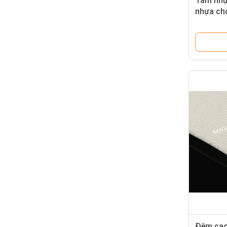
Tấm nhự
nhựa ch
Đệm cao 