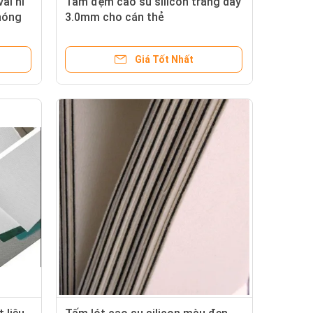
ải nỉ
Tấm đệm cao su silicon trắng dày
 nóng
3.0mm cho cán thẻ
Giá Tốt Nhất