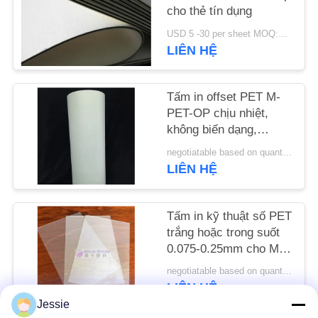
CHÚNG
cho thẻ tín dụng
TÔI
USD 5 -30 per sheet MOQ:100 chiếc
LIÊN HỆ
TIN
Tấm in offset PET M-
TỨC
PET-OP chịu nhiệt,
không biến dạng,
YÊU
chống lão hóa nhiệt ẩm
negotiatable based on quantity MOQ:10000 tờ
và độ bền kéo cao
CẦU
LIÊN HỆ
BÁO
GIÁ
Tấm in kỹ thuật số PET
trắng hoặc trong suốt
0.075-0.25mm cho Máy
SƠ
in HP Indigo M-PET-
negotiatable based on quantity MOQ:10000 tờ
ĐỒ
HIP
LIÊN HỆ
TRANG
Jessie