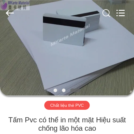
2020
-
2026
MKarte
Material
Technology
(Tianjin)
Limited.
NHÀ
All
Rights
Reserved.
SẢN
PHẨM
VIDEO
VỀ
CHÚNG
Chất liệu thẻ PVC
TÔI
Tấm Pvc có thể in một mặt Hiệu suất
chống lão hóa cao