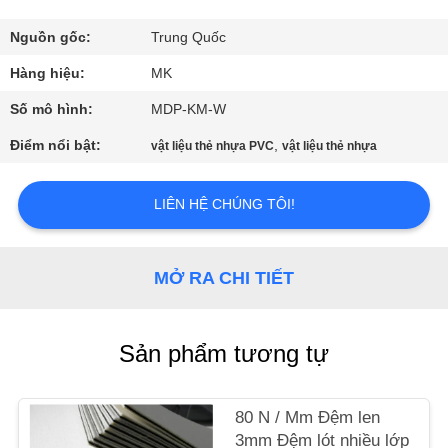
CHUYẾN
THAM
Nguồn gốc:
Trung Quốc
QUAN
Hàng hiệu:
MK
NHÀ
Số mô hình:
MDP-KM-W
MÁY
Điểm nổi bật:
,
vật liệu thẻ nhựa PVC
vật liệu thẻ nhựa
KIỂM
LIÊN HỆ CHÚNG TÔI!
SOÁT
CHẤT
MỞ RA CHI TIẾT
LƯỢNG
Sản phẩm tương tự
LIÊN
HỆ
80 N / Mm Đệm len
VỚI
3mm Đệm lót nhiều lớp