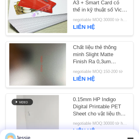
A3 + Smart Card có
CHÚNG
thể in kỹ thuật số Vicat
TÔI
Point Konica cao
negotiable MOQ:30000 tờ hoặc 2 tấn
LIÊN HỆ
TIN
TỨC
Chất liệu thẻ thông
minh Slight Matte
Finish Ra 0,3um
YÊU
0,10mm
negotiable MOQ:150-200 tờ
CẦU
LIÊN HỆ
BÁO
GIÁ
0.15mm HP Indigo
Digital Printable PET
SƠ
Sheet cho vật liệu thẻ
thông minh với
ĐỒ
negotiable MOQ:30000 tờ hoặc 2 tấn
Laminating nhiệt ở 110
LIÊN HỆ
TRANG
~ 130 °C
Jessie