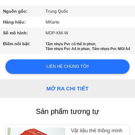
CHUYẾN
THAM
Nguồn gốc:
Trung Quốc
QUAN
Hàng hiệu:
MKarte
NHÀ
Số mô hình:
MDP-KM-W
MÁY
Điểm nổi bật:
,
Tấm nhựa Pvc có thể in phun
,
Tấm nhựa Pvc A4 in phun
Tấm nhựa Pvc MGI A4
KIỂM
LIÊN HỆ CHÚNG TÔI!
SOÁT
CHẤT
MỞ RA CHI TIẾT
LƯỢNG
LIÊN
Sản phẩm tương tự
HỆ
VỚI
Vật liệu thẻ thông minh