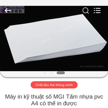
2020
-
2026
MKarte
Material
Technology
(Tianjin)
Limited.
NHÀ
All
Rights
Reserved.
SẢN
PHẨM
VIDEO
VỀ
CHÚNG
Chất liệu thẻ thông minh
TÔI
Máy in kỹ thuật số MGI Tấm nhựa pvc
A4 có thể in được