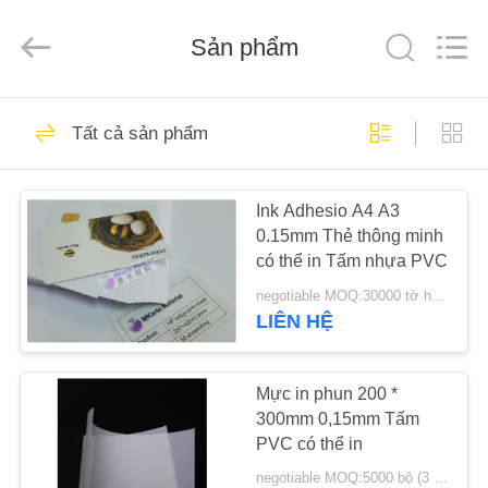
2020
-
2026
MKarte
Sản phẩm
Material
Technology
(Tianjin)
Limited.
NHÀ
All
73
Rights
Tất cả sản phẩm
Reserved.
Chất liệu thẻ thông
SẢN
minh
Ink Adhesio A4 A3
PHẨM
0.15mm Thẻ thông minh
có thể in Tấm nhựa PVC
VIDEO
negotiable MOQ:30000 tờ hoặc 2 tấn
LIÊN HỆ
70
VỀ
CHÚNG
Mực in phun 200 *
Chất liệu thẻ PVC
300mm 0,15mm Tấm
TÔI
PVC có thể in
negotiable MOQ:5000 bộ (3 tờ mỗi tờ)