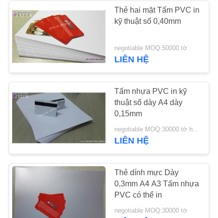
WEB
Thẻ hai mặt Tấm PVC in
kỹ thuật số 0,40mm
50
PRIVACY
negotiable MOQ:50000 tờ
Tấm thép nhiều lớp
POLICY
LIÊN HỆ
Tấm nhựa PVC in kỹ
thuật số dày A4 dày
0,15mm
34
negotiable MOQ:30000 tờ hoặc 2 tấn
LIÊN HỆ
Pad nhiều lớp
Thẻ dính mực Dày
0,3mm A4 A3 Tấm nhựa
PVC có thể in
negotiable MOQ:30000 tờ