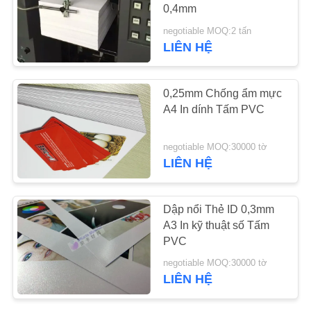
CHÚNG
0,4mm
TÔI
negotiable MOQ:2 tấn
LIÊN HỆ
43
TIN
Lớp phủ PVC
0,25mm Chống ẩm mực
TỨC
A4 In dính Tấm PVC
YÊU
negotiable MOQ:30000 tờ
CẦU
LIÊN HỆ
BÁO
37
GIÁ
Dập nổi Thẻ ID 0,3mm
A3 In kỹ thuật số Tấm
Tấm lõi PVC
PVC
SƠ
negotiable MOQ:30000 tờ
ĐỒ
LIÊN HỆ
TRANG