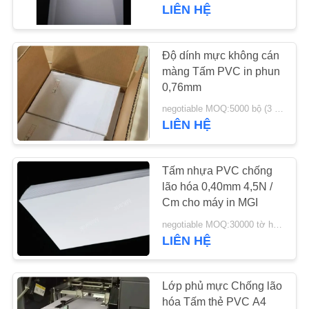
CHUYẾN
LIÊN HỆ
THAM
QUAN
Độ dính mực không cán
52
NHÀ
màng Tấm PVC in phun
0,76mm
MÁY
Tấm in phun PVC
negotiable MOQ:5000 bộ (3 tờ mỗi bộ)
LIÊN HỆ
KIỂM
SOÁT
Tấm nhựa PVC chống
CHẤT
lão hóa 0,40mm 4,5N /
Cm cho máy in MGI
LƯỢNG
40
negotiable MOQ:30000 tờ hoặc 2 tấn
LIÊN HỆ
In PVC kỹ thuật số
LIÊN
HỆ
Lớp phủ mực Chống lão
VỚI
hóa Tấm thẻ PVC A4