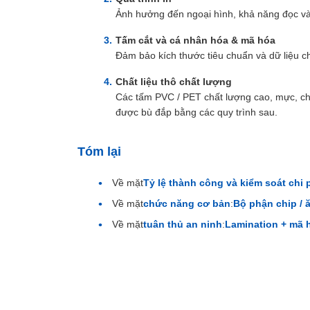
Ảnh hưởng đến ngoại hình, khả năng đọc và
Tấm cắt và cá nhân hóa & mã hóa
Đảm bảo kích thước tiêu chuẩn và dữ liệu ch
Chất liệu thô chất lượng
Các tấm PVC / PET chất lượng cao, mực, chấ
được bù đắp bằng các quy trình sau.
Tóm lại
Về mặt
Tỷ lệ thành công và kiểm soát chi 
Về mặt
chức năng cơ bản
:
Bộ phận chip / 
Về mặt
tuân thủ an ninh
:
Lamination + mã 