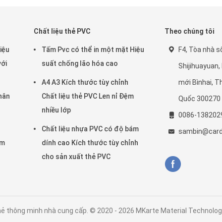
Chất liệu thẻ PVC
Theo chúng tôi
iệu
Tấm Pvc có thể in một mặt Hiệu
F4, Tòa nhà số
với
suất chống lão hóa cao
Shijihuayuan,
A4 A3 Kích thước tùy chỉnh
mới Bìnhai, T
hân
Chất liệu thẻ PVC Len nỉ Đệm
Quốc 300270
nhiều lớp
0086-138202
Chất liệu nhựa PVC có độ bám
sambin@card
ấm
dính cao Kích thước tùy chỉnh
cho sản xuất thẻ PVC
ẻ thông minh nhà cung cấp. © 2020 - 2026 MKarte Material Technology 