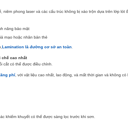
, niêm phong laser và các cấu trúc không bị xáo trộn dựa trên lớp lót 
ính năng bảo mật
giả mạo hoặc nhân bản thẻ
p,
Lamination là đường cơ sở an toàn
.
i chế cao nhất
ỗi cắt có thể được điều chỉnh.
lãng phí
, với vật liệu cao nhất, lao động, và mất thời gian và không có
ác khiếm khuyết có thể được sàng lọc trước khi sơn.