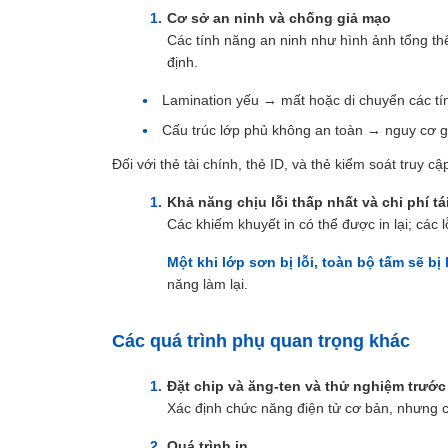
Cơ sở an ninh và chống giả mạo
Các tính năng an ninh như hình ảnh tổng thể
định.
Lamination yếu → mất hoặc di chuyển các t
Cấu trúc lớp phủ không an toàn → nguy cơ 
Đối với thẻ tài chính, thẻ ID, và thẻ kiểm soát truy cậ
Khả năng chịu lỗi thấp nhất và chi phí tá
Các khiếm khuyết in có thể được in lại; các l
Một khi lớp sơn bị lỗi, toàn bộ tấm sẽ bị 
năng làm lại.
Các quá trình phụ quan trọng khác
Đặt chip và ăng-ten và thử nghiệm trước
Xác định chức năng điện tử cơ bản, nhưng c
Quá trình in