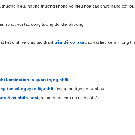
 thương hiệu, nhưng thường không vô hiệu hóa các chức năng cốt lõi.
ính xác, với tác động tương đối địa phương.
t kết dính và chip tạo thành
tiền đề cơ bản
Các vật liệu kém không th
phí
:
Lamination là quan trọng nhất
.
ăng ten và nguyên liệu thô
cũng quan trọng như nhau.
hóa & cá nhân hóa
tạo thành rào cản an ninh cốt lõi.