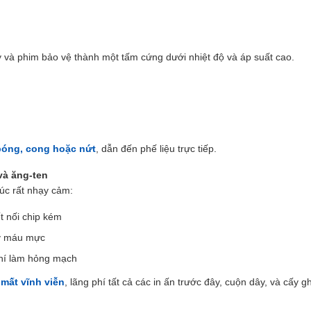
ay và phim bảo vệ thành một tấm cứng dưới nhiệt độ và áp suất cao.
bóng, cong hoặc nứt
, dẫn đến phế liệu trực tiếp.
và ăng-ten
xúc rất nhạy cảm:
t nối chip kém
ảy máu mực
hí làm hỏng mạch
 mất vĩnh viễn
, lãng phí tất cả các in ấn trước đây, cuộn dây, và cấy g