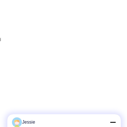
ể
Jessie