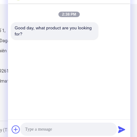
2:38 PM
Gửi thư cho chúng tôi
Good day, what product are you looking 
 1,
for?
 Dagang, Khu
hiên Tân, Trung
92615
Gửi
material.cn
(Tianjin) Limited. All Rights Reserved.