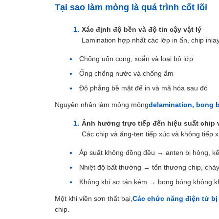
Tại sao làm mỏng là quá trình cốt lõi
Xác định độ bền và độ tin cậy vật lý
Lamination hợp nhất các lớp in ấn, chip inl
Chống uốn cong, xoắn và loại bỏ lớp
Ống chống nước và chống ẩm
Độ phẳng bề mặt để in và mã hóa sau đó
Nguyên nhân làm mỏng mỏng
delamination, bong 
Ảnh hưởng trực tiếp đến hiệu suất chip 
Các chip và ăng-ten tiếp xúc và không tiếp 
Áp suất không đồng đều → anten bị hỏng, kế
Nhiệt độ bất thường → tổn thương chip, ch
Không khí sơ tán kém → bong bóng không k
Một khi viền sơn thất bại,
Các chức năng điện tử bị
chip.